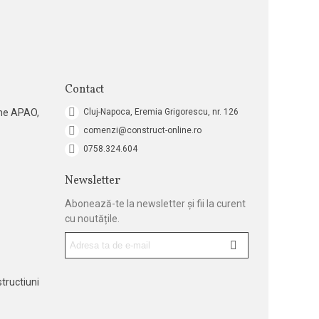
Contact
ne APAO,
Cluj-Napoca, Eremia Grigorescu, nr. 126
comenzi@construct-online.ro
0758.324.604
Newsletter
Abonează-te la newsletter și fii la curent
cu noutățile.
tructiuni