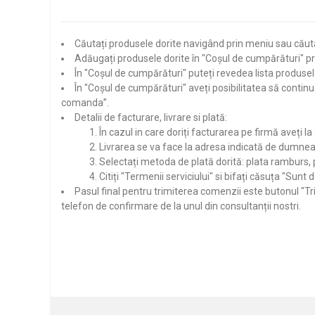
Căutați produsele dorite navigând prin meniu sau căutâ
Adăugați produsele dorite în "Coșul de cumpărături" pr
În "Coșul de cumpărături" puteți revedea lista produsel
În "Coșul de cumpărături" aveți posibilitatea să cont
comanda”.
Detalii de facturare, livrare si plată:
În cazul in care doriți facturarea pe firmă aveți la
Livrarea se va face la adresa indicată de dumnea
Selectați metoda de plată dorită: plata ramburs, p
Citiți "Termenii serviciului" si bifați căsuța "Sunt
Pasul final pentru trimiterea comenzii este butonul "T
telefon de confirmare de la unul din consultanții nostri.