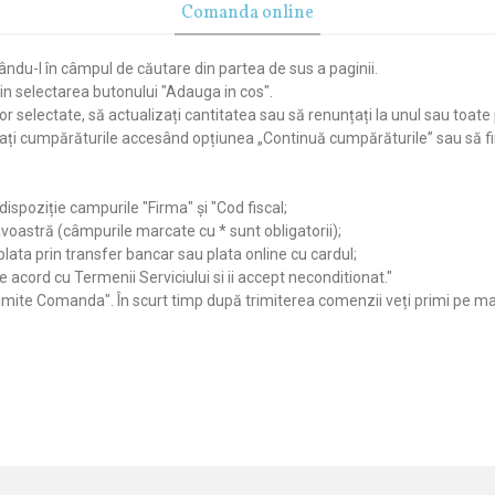
Comanda online
ndu-l în câmpul de căutare din partea de sus a paginii.
in selectarea butonului "Adauga in cos".
or selectate, să actualizați cantitatea sau să renunțați la unul sau toate
inuați cumpărăturile accesând opțiunea „Continuă cumpărăturile” sau să 
 dispoziție campurile "Firma" și "Cod fiscal;
voastră (câmpurile marcate cu * sunt obligatorii);
lata prin transfer bancar sau plata online cu cardul;
 de acord cu Termenii Serviciului si ii accept neconditionat."
rimite Comanda". În scurt timp după trimiterea comenzii veți primi pe 