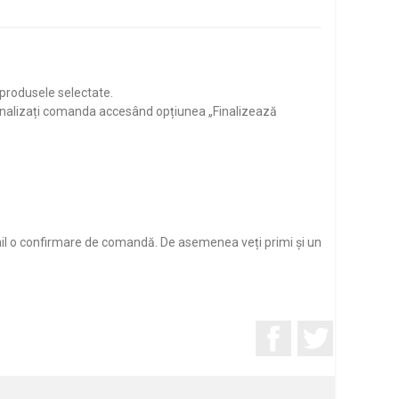
 produsele selectate.
finalizați comanda accesând opțiunea „Finalizează
mail o confirmare de comandă. De asemenea veți primi și un
Facebook
Twitter