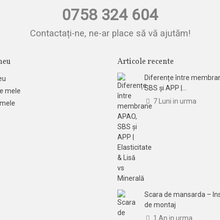
0758 324 604
Contactați-ne, ne-ar place să vă ajutăm!
meu
Articole recente
Diferențe între membra
eu
SBS și APP |...
e mele
7 Luni in urma
 mele
Scara de mansarda – Ins
de montaj
1 An in urma