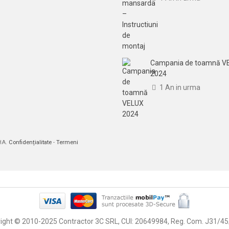
Campania de toamnă V
2024
1 An in urma
CHA.
Confidențialitate
-
Termeni
ight © 2010-2025 Contractor 3C SRL, CUI: 20649984, Reg. Com. J31/4