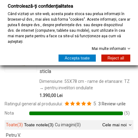
Controlează-ți confidențialitatea
Când vizitați un site web, acesta poate stoca sau prelua informații în
browser-ul dvs., mai ales sub forma "cookies". Aceste informații, care ar
Acasa
Review-uri
putea fi despre dvs., despre preferințele dvs. sau despre dispozitivul
dvs. de internet (computere, tablete sau mobile), sunt utilizate în cea
mai mare parte pentru a face ca site-ul să funcționeze așa cum vă
așteptați.
Fereastră Mansardă Optilight ERW, Lemn
Mai multe informatii
de pin, Deschidere jos, Geam din 2 foi de
Accepta toate
Reject all
sticla
Dimensiune: 55X78 cm - rame de etansare: TZ
→ pentru invelitori ondulate
1.390,00 Lei
5
Ratingul general al produsului:
3 Review-urile
Nota
(5)
Toate
(3)
Toate notele
(3)
Cu imagini
(0)
Cele mai noi
Petru V.