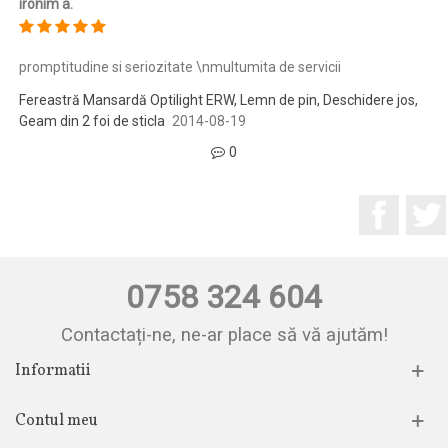
ironim a.
promptitudine si seriozitate \nmultumita de servicii
Fereastră Mansardă Optilight ERW, Lemn de pin, Deschidere jos,
Geam din 2 foi de sticla
2014-08-19
0
Facebo
0758 324 604
Contactați-ne, ne-ar place să vă ajutăm!
Informatii
Contul meu