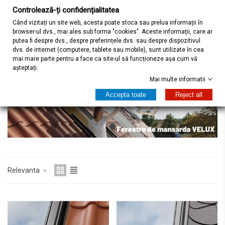
Controlează-ți confidențialitatea
Când vizitați un site web, acesta poate stoca sau prelua informații în
browser-ul dvs., mai ales sub forma "cookies". Aceste informații, care ar
Acasa
Ferestre de mansarda
Ferestre VELUX
putea fi despre dvs., despre preferințele dvs. sau despre dispozitivul
Rame de Etanșare pentru Ferestre Velux
dvs. de internet (computere, tablete sau mobile), sunt utilizate în cea
mai mare parte pentru a face ca site-ul să funcționeze așa cum vă
așteptați.
Rame de Etanșare pentru Ferestre Velux
Mai multe informatii
Accepta toate
Reject all
Relevanta