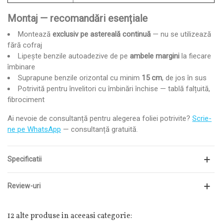
Montaj — recomandări esențiale
Montează
exclusiv pe astereală continuă
— nu se utilizează
fără cofraj
Lipește benzile autoadezive de pe
ambele margini
la fiecare
îmbinare
Suprapune benzile orizontal cu minim
15 cm
, de jos în sus
Potrivită pentru învelitori cu îmbinări închise — tablă falțuită,
fibrociment
Ai nevoie de consultanță pentru alegerea foliei potrivite?
Scrie-
ne pe WhatsApp
— consultanță gratuită.
Specificatii
Review-uri
12 alte produse in aceeasi categorie: