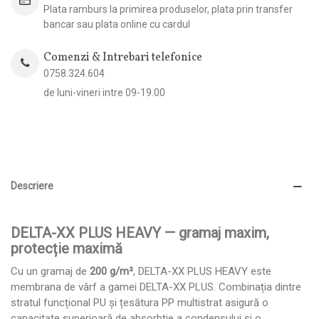
Plata ramburs la primirea produselor, plata prin transfer
bancar sau plata online cu cardul
Comenzi & Intrebari telefonice
0758.324.604
de luni-vineri intre 09-19.00
Descriere
DELTA-XX PLUS HEAVY — gramaj maxim,
protecție maximă
Cu un gramaj de
200 g/m²
, DELTA-XX PLUS HEAVY este
membrana de vârf a gamei DELTA-XX PLUS. Combinația dintre
stratul funcțional PU și țesătura PP multistrat asigură o
capacitate superioară de absorbție a condensului și o