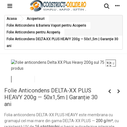
Acasa
Acoperisuri
Folie Anticondens & Bariera Vapori pentru Acoperis
Folie Anticondens pentru Acoperiș
Folie Anticondens DELTA-XX PLUS HEAVY 200g — 50x1,5m | Garanție 30
ani
Nou
Folie Anticondens DELTA-XX PLUS
HEAVY 200g — 50x1,5m | Garanție 30
ani
Folia anticondens DELTA-XX PLUS HEAVY este membrana cu
gramajul cel mai mare din gama DELTA-XX PLUS —
200 g/m²
, cu
rezistență UV de
16 săptămâni
și benzi autoadezive integrate.