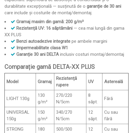
durabilitate excepțională — susținută de o
garanție de 30 ani
care include și costurile de montaj/demontaj.
Gramaj maxim din gamă: 200 g/m²
Rezistență UV: 16 săptămâni
— cea mai lungă din gama
XX PLUS
Benzi autoadezive integrate
pe ambele margini
Impermeabilitate clasa W1
Garanție 30 ani DELTA
inclusiv costuri montaj/demontaj
Comparație gamă DELTA-XX PLUS
Rezistență
Model
Gramaj
UV
Astereală
rupere
130
270/220
8
LIGHT 130g
Fără
g/m²
N/5cm
săpt.
UNIVERSAL
150
340/270
12
Cu sau
150g
g/m²
N/5cm
săpt.
fără
STRONG
180
500/500
12
Cu sau