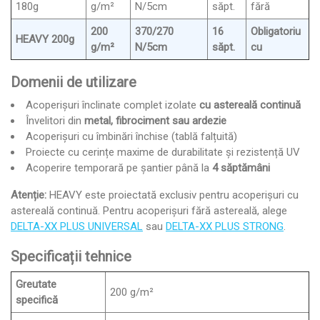
180g
g/m²
N/5cm
săpt.
fără
200
370/270
16
Obligatoriu
HEAVY 200g
g/m²
N/5cm
săpt.
cu
Domenii de utilizare
Acoperișuri înclinate complet izolate
cu astereală continuă
Învelitori din
metal, fibrociment sau ardezie
Acoperișuri cu îmbinări închise (tablă falțuită)
Proiecte cu cerințe maxime de durabilitate și rezistență UV
Acoperire temporară pe șantier până la
4 săptămâni
Atenție:
HEAVY este proiectată exclusiv pentru acoperișuri cu
astereală continuă. Pentru acoperișuri fără astereală, alege
DELTA-XX PLUS UNIVERSAL
sau
DELTA-XX PLUS STRONG
.
Specificații tehnice
Greutate
200 g/m²
specifică