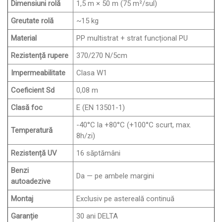
Dimensiuni rolă
1,5 m × 50 m (75 m²/sul)
Greutate rolă
~15 kg
Material
PP multistrat + strat funcțional PU
Rezistență rupere
370/270 N/5cm
Impermeabilitate
Clasa W1
Coeficient Sd
0,08 m
Clasă foc
E (EN 13501-1)
-40°C la +80°C (+100°C scurt, max.
Temperatură
8h/zi)
Rezistență UV
16 săptămâni
Benzi
Da — pe ambele margini
autoadezive
Montaj
Exclusiv pe astereală continuă
Garanție
30 ani DELTA