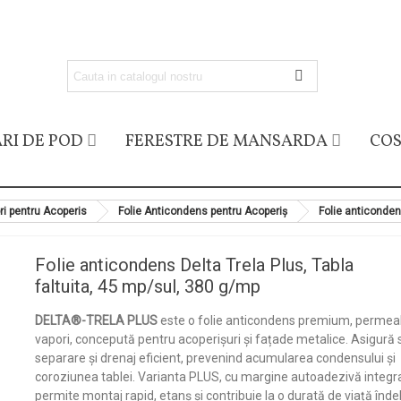
RI DE POD
FERESTRE DE MANSARDA
COS
ri pentru Acoperis
Folie Anticondens pentru Acoperiș
Folie anticonden
Folie anticondens Delta Trela Plus, Tabla
faltuita, 45 mp/sul, 380 g/mp
DELTA®-TRELA PLUS
este o folie anticondens premium, permeab
vapori, concepută pentru acoperișuri și fațade metalice. Asigură 
separare și drenaj eficient, prevenind acumularea condensului și
coroziunea tablei. Varianta PLUS, cu margine autoadezivă integr
permite montaj rapid, etanș și contribuie la o durată de viață înd