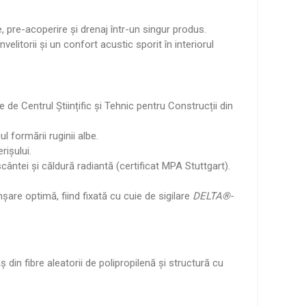
 pre-acoperire și drenaj într-un singur produs.
litorii și un confort acustic sporit în interiorul
e Centrul Științific și Tehnic pentru Construcții din
l formării ruginii albe.
ișului.
cântei și căldură radiantă (certificat MPA Stuttgart).
are optimă, fiind fixată cu cuie de sigilare
DELTA®-
 din fibre aleatorii de polipropilenă și structură cu