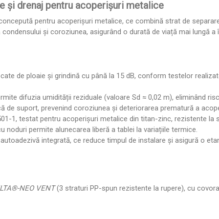
și drenaj pentru acoperișuri metalice
 concepută pentru acoperișuri metalice, ce combină strat de separare,
ondensului și coroziunea, asigurând o durată de viață mai lungă a înve
 de ploaie și grindină cu până la 15 dB, conform testelor realizate d
rmite difuzia umidității reziduale (valoare Sd ≈ 0,02 m), eliminând riscu
ă de suport, prevenind coroziunea și deteriorarea prematură a acoper
-1, testat pentru acoperișuri metalice din titan-zinc, rezistente la s
 noduri permite alunecarea liberă a tablei la variațiile termice.
utoadezivă integrată, ce reduce timpul de instalare și asigură o etanș
LTA®-NEO VENT
(3 straturi PP-spun rezistente la rupere), cu covoraș