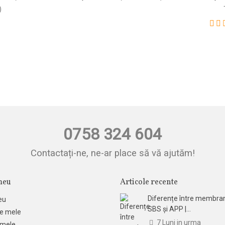
)
0758 324 604
Contactați-ne, ne-ar place să vă ajutăm!
meu
Articole recente
Diferențe între membra
eu
SBS și APP |...
e mele
7 Luni in urma
 mele