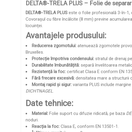
DELTA®-TRELA PLUS – Folie de separare 
DELTA®-TRELA PLUS
este o folie profesională 3-în-1,
Covorașul cu fibre încâlcite (8 mm) previne acumularea c
locuinței.
Avantajele produsului:
Reducerea zgomotului:
atenuează zgomotele provocate
Bruxelles.
Protecție împotriva condensului:
stratul de drenaj pe
Durabilitate îmbunătățită:
separă învelitoarea metalic
Rezistență la foc:
certificat Clasa E conform EN 13501
Fără frecare excesivă:
densitatea mare a structurii cu
Montaj rapid și sigur:
varianta PLUS include margine a
DICHTNAGEL
.
Date tehnice:
Material:
Folie suport cu difuzie ridicată, pe baza
DE
noduri.
Reacția la foc:
Clasa E, conform EN 13501-1.