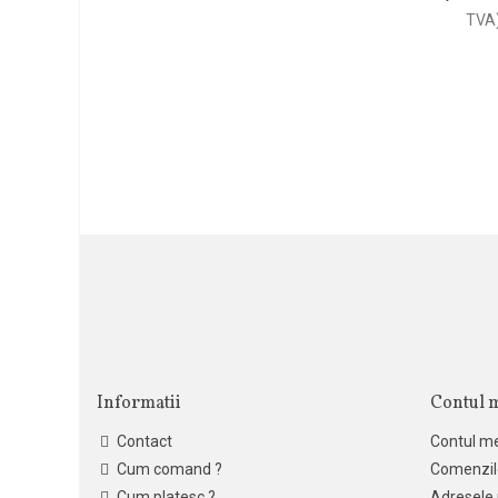
TVA
Informatii
Contul 
Contact
Contul m
Cum comand ?
Comenzil
Cum platesc ?
Adresele