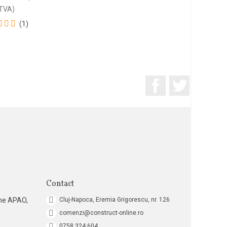
TVA)
(1)
Facebook
Twitter
Contact
ne APAO,
Cluj-Napoca, Eremia Grigorescu, nr. 126
comenzi@construct-online.ro
0758.324.604