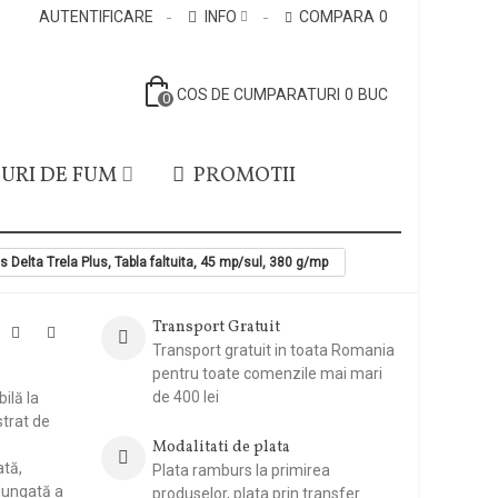
AUTENTIFICARE
INFO
COMPARA
0
COS DE CUMPARATURI
0
BUC
0
URI DE FUM
PROMOTII
s Delta Trela Plus, Tabla faltuita, 45 mp/sul, 380 g/mp
Transport Gratuit
Transport gratuit in toata Romania
pentru toate comenzile mai mari
de 400 lei
ilă la
strat de
Modalitati de plata
ată,
Plata ramburs la primirea
elungată a
produselor, plata prin transfer