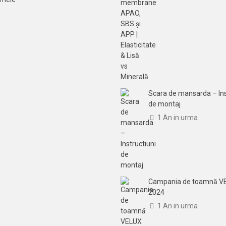
Scara de mansarda – Ins
de montaj
1 An in urma
Campania de toamnă V
2024
1 An in urma