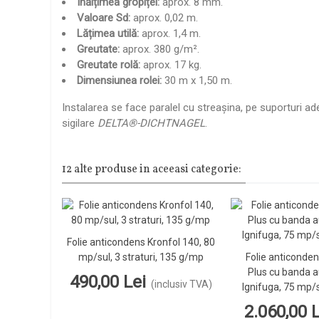
Înălțimea gropiței:
aprox. 8 mm.
Valoare Sd:
aprox. 0,02 m.
Lățimea utilă:
aprox. 1,4 m.
Greutate:
aprox. 380 g/m².
Greutate rolă:
aprox. 17 kg.
Dimensiunea rolei:
30 m x 1,50 m.
Instalarea se face paralel cu streașina, pe suporturi ad
sigilare
DELTA®-DICHTNAGEL
.
12 alte produse in aceeasi categorie:
Folie anticondens Kronfol 140, 80
Vezi Detalii
mp/sul, 3 straturi, 135 g/mp
Folie anticonden
Vezi D
Plus cu banda a
490,00 Lei
(inclusiv TVA)
Ignifuga, 75 mp/
2.060,00 L