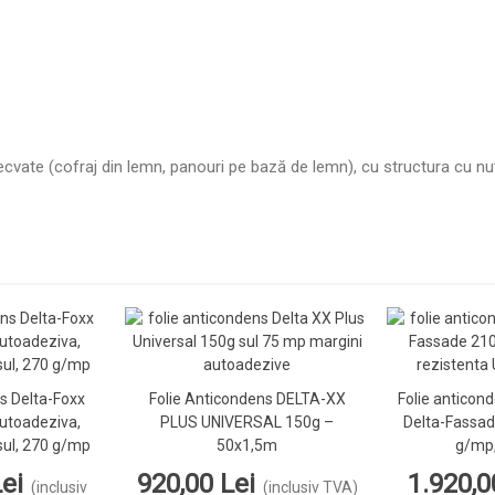
ecvate (cofraj din lemn, panouri pe bază de lemn), cu structura cu nut
s Delta-Foxx
Folie Anticondens DELTA-XX
Folie anticon
etalii
Vezi Detalii
V
utoadeziva,
PLUS UNIVERSAL 150g –
Delta-Fassad
sul, 270 g/mp
50x1,5m
g/mp,
ei
920,00 Lei
1.920,0
(inclusiv
(inclusiv TVA)