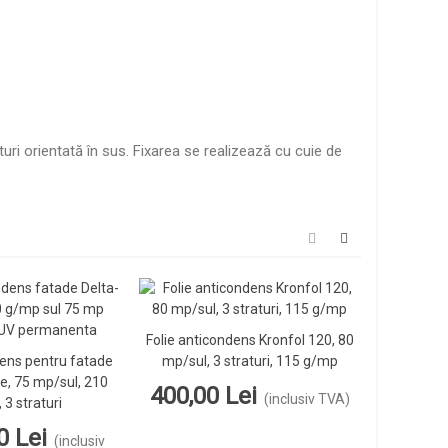
uri orientată în sus. Fixarea se realizează cu cuie de
Folie anticondens Kronfol 120, 80
Vezi Detalii
dens pentru fatade
mp/sul, 3 straturi, 115 g/mp
Folie an
ezi Detalii
e, 75 mp/sul, 210
Plus cu 
400,00 Lei
(inclusiv TVA)
 3 straturi
mp/sul,
0 Lei
1.880
(inclusiv