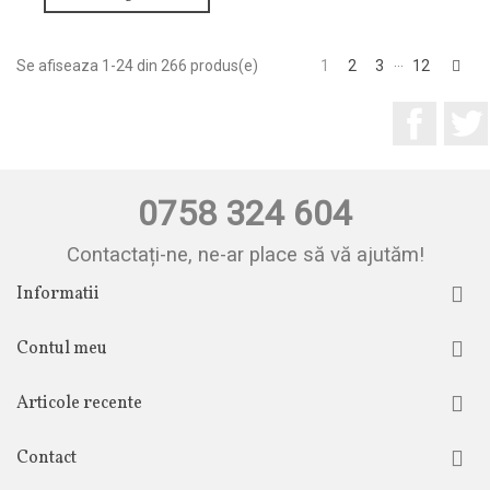
…
Urm
Se afiseaza 1-24 din 266 produs(e)
1
2
3
12
Facebo
0758 324 604
Contactați-ne, ne-ar place să vă ajutăm!
Informatii
Contul meu
Articole recente
Contact