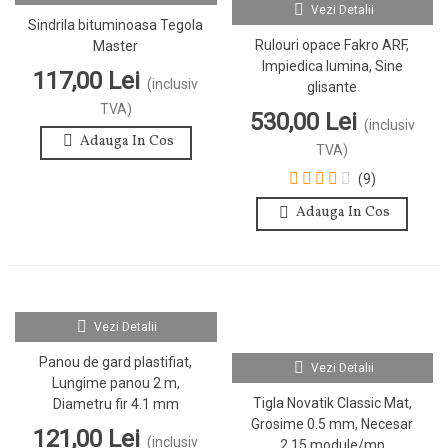
Vezi Detalii
Sindrila bituminoasa Tegola
Rulouri opace Fakro ARF,
Master
Impiedica lumina, Sine
117,00 Lei
(inclusiv
glisante
TVA)
530,00 Lei
(inclusiv
Adauga In Cos
TVA)
(9)
Adauga In Cos
Vezi Detalii
Panou de gard plastifiat,
Vezi Detalii
Lungime panou 2 m,
Tigla Novatik Classic Mat,
Diametru fir 4.1 mm
Grosime 0.5 mm, Necesar
121,00 Lei
(inclusiv
2.15 module/mp