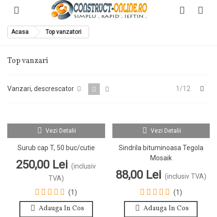
Acasa
Top vanzatori
Top vanzari
Urm
Vanzari, descrescator
1/12
Vezi Detalii
Vezi Detalii
Surub cap T, 50 buc/cutie
Sindrila bituminoasa Tegola
Mosaik
250,00 Lei
(inclusiv
88,00 Lei
(inclusiv TVA)
TVA)
(1)
(1)
Adauga In Cos
Adauga In Cos