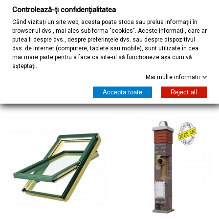
Controlează-ți confidențialitatea
Când vizitați un site web, acesta poate stoca sau prelua informații în
browser-ul dvs., mai ales sub forma "cookies". Aceste informații, care ar
Acasa
putea fi despre dvs., despre preferințele dvs. sau despre dispozitivul
dvs. de internet (computere, tablete sau mobile), sunt utilizate în cea
mai mare parte pentru a face ca site-ul să funcționeze așa cum vă
Home
așteptați.
Mai multe informatii
Selecteaza
Accepta toate
Reject all