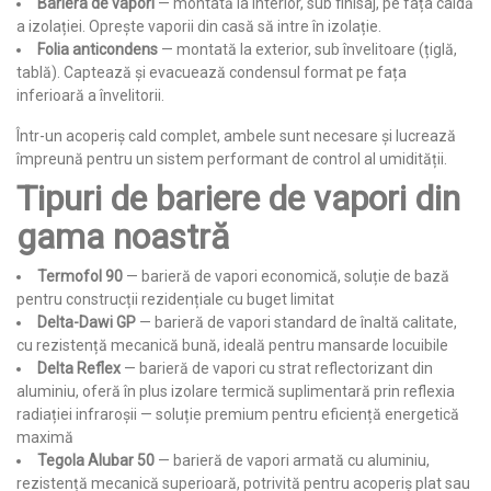
Bariera de vapori
— montată la interior, sub finisaj, pe fața caldă
a izolației. Oprește vaporii din casă să intre în izolație.
Folia anticondens
— montată la exterior, sub învelitoare (țiglă,
tablă). Captează și evacuează condensul format pe fața
inferioară a învelitorii.
Într-un acoperiș cald complet, ambele sunt necesare și lucrează
împreună pentru un sistem performant de control al umidității.
Tipuri de bariere de vapori din
gama noastră
Termofol 90
— barieră de vapori economică, soluție de bază
pentru construcții rezidențiale cu buget limitat
Delta-Dawi GP
— barieră de vapori standard de înaltă calitate,
cu rezistență mecanică bună, ideală pentru mansarde locuibile
Delta Reflex
— barieră de vapori cu strat reflectorizant din
aluminiu, oferă în plus izolare termică suplimentară prin reflexia
radiației infraroșii — soluție premium pentru eficiență energetică
maximă
Tegola Alubar 50
— barieră de vapori armată cu aluminiu,
rezistență mecanică superioară, potrivită pentru acoperiș plat sau