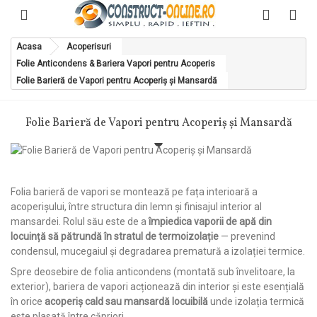
Acasa
Acoperisuri
Folie Anticondens & Bariera Vapori pentru Acoperis
Folie Barieră de Vapori pentru Acoperiș și Mansardă
Folie Barieră de Vapori pentru Acoperiș și Mansardă
Folia barieră de vapori se montează pe fața interioară a
acoperișului, între structura din lemn și finisajul interior al
mansardei. Rolul său este de a
împiedica vaporii de apă din
locuință să pătrundă în stratul de termoizolație
— prevenind
condensul, mucegaiul și degradarea prematură a izolației termice.
Spre deosebire de folia anticondens (montată sub învelitoare, la
exterior), bariera de vapori acționează din interior și este esențială
în orice
acoperiș cald sau mansardă locuibilă
unde izolația termică
este plasată între căpriori.