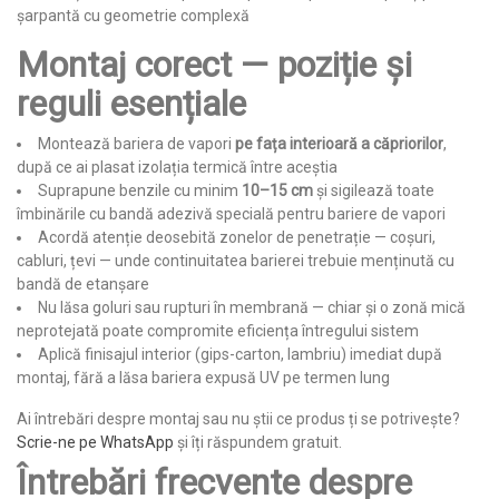
șarpantă cu geometrie complexă
Montaj corect — poziție și
reguli esențiale
Montează bariera de vapori
pe fața interioară a căpriorilor
,
după ce ai plasat izolația termică între aceștia
Suprapune benzile cu minim
10–15 cm
și sigilează toate
îmbinările cu bandă adezivă specială pentru bariere de vapori
Acordă atenție deosebită zonelor de penetrație — coșuri,
cabluri, țevi — unde continuitatea barierei trebuie menținută cu
bandă de etanșare
Nu lăsa goluri sau rupturi în membrană — chiar și o zonă mică
neprotejată poate compromite eficiența întregului sistem
Aplică finisajul interior (gips-carton, lambriu) imediat după
montaj, fără a lăsa bariera expusă UV pe termen lung
Ai întrebări despre montaj sau nu știi ce produs ți se potrivește?
Scrie-ne pe WhatsApp
și îți răspundem gratuit.
Întrebări frecvente despre