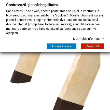
Controlează-ți confidențialitatea
Când vizitați un site web, acesta poate stoca sau prelua informații în
browser-ul dvs., mai ales sub forma "cookies". Aceste informații, care ar
Acasa
Scări de pod și mansardă
Accesorii scari de pod
putea fi despre dvs., despre preferințele dvs. sau despre dispozitivul
Mansoane de protectie LXS
dvs. de internet (computere, tablete sau mobile), sunt utilizate în cea
mai mare parte pentru a face ca site-ul să funcționeze așa cum vă
așteptați.
Mai multe informatii
Accepta toate
Reject all