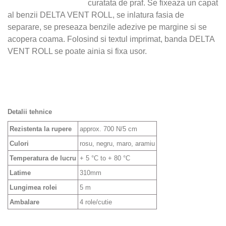
curatata de praf. Se fixeaza un capat
al benzii DELTA VENT ROLL, se inlatura fasia de
separare, se preseaza benzile adezive pe margine si se
acopera coama. Folosind si textul imprimat, banda DELTA
VENT ROLL se poate ainia si fixa usor.
Detalii tehnice
Rezistenta la rupere
approx. 700 N/5 cm
Culori
rosu, negru, maro, aramiu
Temperatura de lucru
+ 5 °C to + 80 °C
Latime
310mm
Lungimea rolei
5 m
Ambalare
4 role/cutie