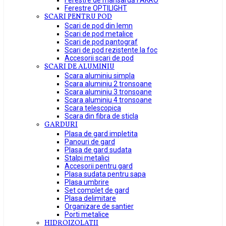
Ferestre de mansardă FAKRO
Ferestre OPTILIGHT
SCARI PENTRU POD
Scari de pod din lemn
Scari de pod metalice
Scari de pod pantograf
Scari de pod rezistente la foc
Accesorii scari de pod
SCARI DE ALUMINIU
Scara aluminiu simpla
Scara aluminiu 2 tronsoane
Scara aluminiu 3 tronsoane
Scara aluminiu 4 tronsoane
Scara telescopica
Scara din fibra de sticla
GARDURI
Plasa de gard impletita
Panouri de gard
Plasa de gard sudata
Stalpi metalici
Accesorii pentru gard
Plasa sudata pentru sapa
Plasa umbrire
Set complet de gard
Plasa delimitare
Organizare de santier
Porti metalice
HIDROIZOLATII