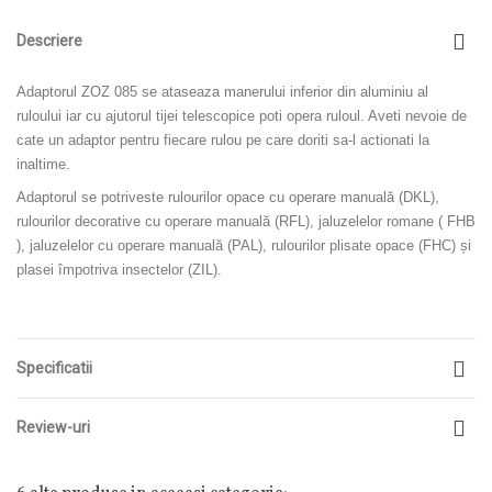
Descriere
Adaptorul ZOZ 085 se ataseaza manerului inferior din aluminiu al
ruloului iar cu ajutorul tijei telescopice poti opera ruloul. Aveti nevoie de
cate un adaptor pentru fiecare rulou pe care doriti sa-l actionati la
inaltime.
Adaptorul se potriveste rulourilor opace cu operare manuală (DKL),
rulourilor decorative cu operare manuală (RFL), jaluzelelor romane ( FHB
), jaluzelelor cu operare manuală (PAL), rulourilor plisate opace (FHC) și
plasei împotriva insectelor (ZIL).
Specificatii
Review-uri