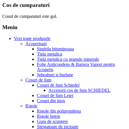
Cos de cumparaturi
Cosul de cumparaturi este gol.
Meniu
Vezi toate produsele
Acoperisuri
Sindrila bituminoasa
Tigla metalica
Tigla metalica cu granule minerale
Folie Anticondens & Bariera Vapori pentru
Acoperis
Jgheaburi si burlane
Cosuri de fum
Cosuri de fum Schiedel
Accesorii cos de fum SCHIEDEL
Cosuri de fum Leier
Cosuri din inox
Rigole
Rigole din polipropilena
Rigole beton
Gura de scurgere
Stergatoare de picioare