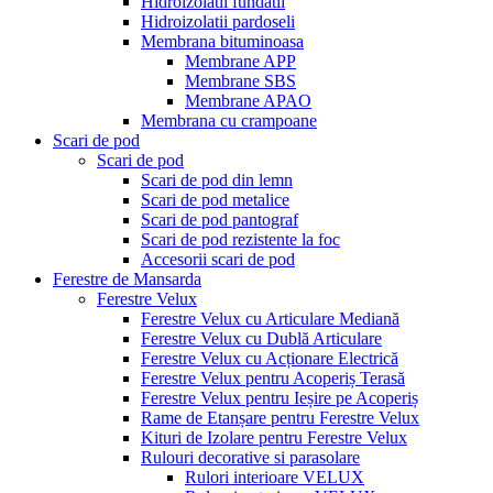
Hidroizolatii fundatii
Hidroizolatii pardoseli
Membrana bituminoasa
Membrane APP
Membrane SBS
Membrane APAO
Membrana cu crampoane
Scari de pod
Scari de pod
Scari de pod din lemn
Scari de pod metalice
Scari de pod pantograf
Scari de pod rezistente la foc
Accesorii scari de pod
Ferestre de Mansarda
Ferestre Velux
Ferestre Velux cu Articulare Mediană
Ferestre Velux cu Dublă Articulare
Ferestre Velux cu Acționare Electrică
Ferestre Velux pentru Acoperiș Terasă
Ferestre Velux pentru Ieșire pe Acoperiș
Rame de Etanșare pentru Ferestre Velux
Kituri de Izolare pentru Ferestre Velux
Rulouri decorative si parasolare
Rulori interioare VELUX