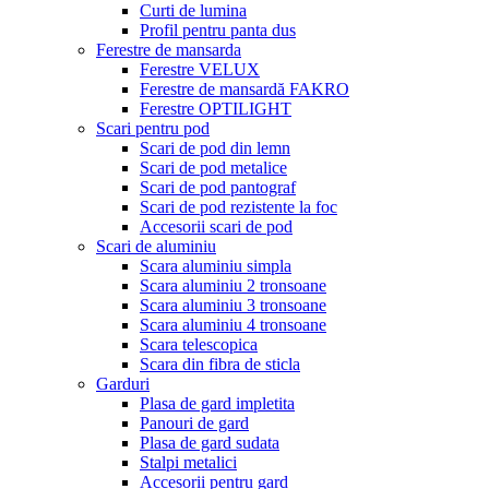
Curti de lumina
Profil pentru panta dus
Ferestre de mansarda
Ferestre VELUX
Ferestre de mansardă FAKRO
Ferestre OPTILIGHT
Scari pentru pod
Scari de pod din lemn
Scari de pod metalice
Scari de pod pantograf
Scari de pod rezistente la foc
Accesorii scari de pod
Scari de aluminiu
Scara aluminiu simpla
Scara aluminiu 2 tronsoane
Scara aluminiu 3 tronsoane
Scara aluminiu 4 tronsoane
Scara telescopica
Scara din fibra de sticla
Garduri
Plasa de gard impletita
Panouri de gard
Plasa de gard sudata
Stalpi metalici
Accesorii pentru gard