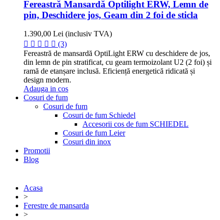
Fereastră Mansardă Optilight ERW, Lemn de
pin, Deschidere jos, Geam din 2 foi de sticla
1.390,00 Lei
(inclusiv TVA)
(3)
Fereastră de mansardă OptiLight ERW cu deschidere de jos,
din lemn de pin stratificat, cu geam termoizolant U2 (2 foi) și
ramă de etanșare inclusă. Eficiență energetică ridicată și
design modern.
Adauga in cos
Cosuri de fum
Cosuri de fum
Cosuri de fum Schiedel
Accesorii cos de fum SCHIEDEL
Cosuri de fum Leier
Cosuri din inox
Promotii
Blog
Acasa
>
Ferestre de mansarda
>