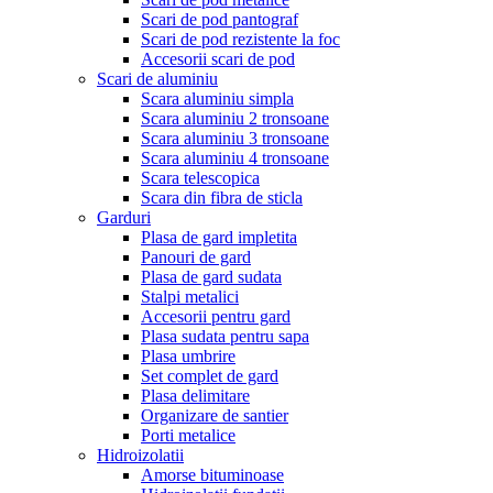
Scari de pod pantograf
Scari de pod rezistente la foc
Accesorii scari de pod
Scari de aluminiu
Scara aluminiu simpla
Scara aluminiu 2 tronsoane
Scara aluminiu 3 tronsoane
Scara aluminiu 4 tronsoane
Scara telescopica
Scara din fibra de sticla
Garduri
Plasa de gard impletita
Panouri de gard
Plasa de gard sudata
Stalpi metalici
Accesorii pentru gard
Plasa sudata pentru sapa
Plasa umbrire
Set complet de gard
Plasa delimitare
Organizare de santier
Porti metalice
Hidroizolatii
Amorse bituminoase