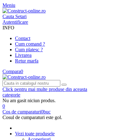
Meniu
Cauta
Setari
Autentificare
INFO
Contact
Cum comand ?
Cum platesc ?
Livrarea
Retur marfa
Compara
0
Click pentru mai multe produse din aceasta
categorie
Nu am gasit niciun produs.
0
Cos de cumparaturi
0
buc
Cosul de cumparaturi este gol.
Vezi toate produsele
Acoperisuri