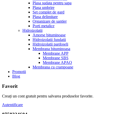
Plasa sudata pentru sapa
Plasa umbrire
Set complet de gard
Plasa delimitare
Organizare de santier
Porti metalice
Hidroizolatii
Amorse bituminoase
Hidroizolatii fundatii
Hidroizolatii pardoseli
Membrana bituminoasa
Membrane APP
Membrane SBS
Membrane APAO
Membrana cu crampoane
Promotii
Blog
Favorit
Creați un cont gratuit pentru salvarea produselor favorite.
Autentificare