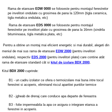
Rama de etansare
EDW 0000
se foloseste pentru montajul ferestrelor
pe invelitori ondulate cu grosimea de pana la 120mm (tigla ceramica,
tigla metalica ondulata, etc)
Rama de etansare
EDS 0000
se foloseste pentru montajul
ferestrelor pe invelitori plate cu grosimea de pana la 16mm (sindrila
bituminoasa, tigla metalica plata, etc)
Pentru a obtine un montaj mai eficient energetic si mai durabil, alegeti din
meniul de mai sus rama de etansare
EDW 2000
(pentru invelitori
ondulate), respectiv
EDS 2000
(pentru invelitori plate) care contine atât
rama de etansare standard cât si
kitul de izolare BDX 2000
.
Kitul 
BDX 2000
 cuprinde:
B1 - un cadru izolator ce ofera o termoizolare mai buna intre tocul
ferestrei si acoperis, eliminand riscul aparitiei puntilor termice
B2 - jgheab de drenaj care conduce apa departe de fereastra
B3 - folie impermeabila la apa ce asigura o integrare etansa a
ferestrei in acoperis.