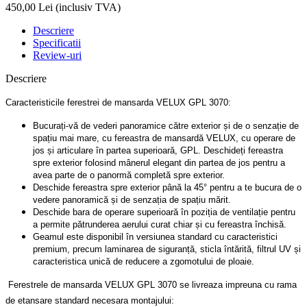
450,00 Lei
(inclusiv TVA)
Descriere
Specificatii
Review-uri
Descriere
Caracteristicile ferestrei de mansarda VELUX GPL 3070:
Bucurați-vă de vederi panoramice către exterior și de o senzație de
spațiu mai mare, cu fereastra de mansardă VELUX, cu operare de
jos și articulare în partea superioară, GPL. Deschideți fereastra
spre exterior folosind mânerul elegant din partea de jos pentru a
avea parte de o panormă completă spre exterior.
Deschide fereastra spre exterior până la 45° pentru a te bucura de o
vedere panoramică și de senzația de spațiu mărit.
Deschide bara de operare superioară în poziția de ventilație pentru
a permite pătrunderea aerului curat chiar și cu fereastra închisă.
Geamul este disponibil în versiunea standard cu caracteristici
premium, precum laminarea de siguranță, sticla întărită, filtrul UV și
caracteristica unică de reducere a zgomotului de ploaie.
Ferestrele de mansarda VELUX GPL 3070 se livreaza impreuna cu rama
de etansare standard necesara montajului: