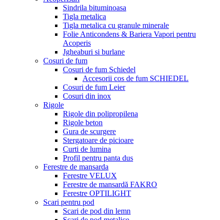
Sindrila bituminoasa
Tigla metalica
Tigla metalica cu granule minerale
Folie Anticondens & Bariera Vapori pentru
Acoperis
Jgheaburi si burlane
Cosuri de fum
Cosuri de fum Schiedel
Accesorii cos de fum SCHIEDEL
Cosuri de fum Leier
Cosuri din inox
Rigole
Rigole din polipropilena
Rigole beton
Gura de scurgere
Stergatoare de picioare
Curti de lumina
Profil pentru panta dus
Ferestre de mansarda
Ferestre VELUX
Ferestre de mansardă FAKRO
Ferestre OPTILIGHT
Scari pentru pod
Scari de pod din lemn
Scari de pod metalice