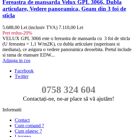
Fereastra de mansarda Velux GPL 3066, Dubla
articulare, Vedere panoramica, Geam din 3 foi de
sticla
5.688,00 Lei
(inclusiv TVA)
7.110,00 Lei
Pret redus
-20%
VELUX GPL 3066 este o fereastra de mansarda cu 3 foi de sticla
(U fereastra = 1,1 W/m2K), cu dubla articulare (superioara si
mediana), ce asigura o vedere panoramica deosebita. Pretul include
si rama de etansare EDW...
Adauga in cos
Facebook
Twitter
0758 324 604
Contactați-ne, ne-ar place să vă ajutăm!
Informatii
Contact
Cum comand ?
Cum platesc ?
Livrarea