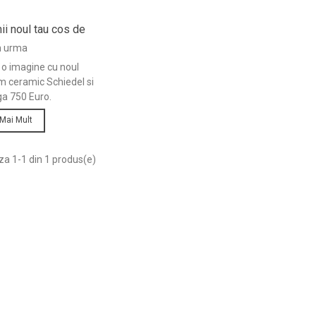
ii noul tau cos de
mic Schiedel!
in urma
o imagine cu noul
m ceramic Schiedel si
ga 750 Euro.
 Mai Mult
za 1-1 din 1 produs(e)