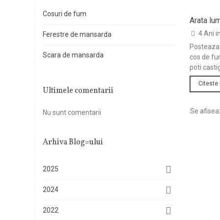
Cosuri de fum
Arata lum
fum cera
4 Ani 
Ferestre de mansarda
Posteaza 
Scara de mansarda
cos de fu
poti casti
Citeste
Ultimele comentarii
Se afisea
Nu sunt comentarii
Arhiva Blog=ului
2025
2024
2022