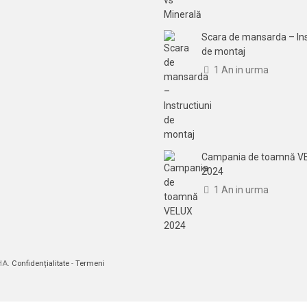
Scara de mansarda – Ins
de montaj
1 An in urma
Campania de toamnă V
2024
1 An in urma
CHA.
Confidențialitate
-
Termeni