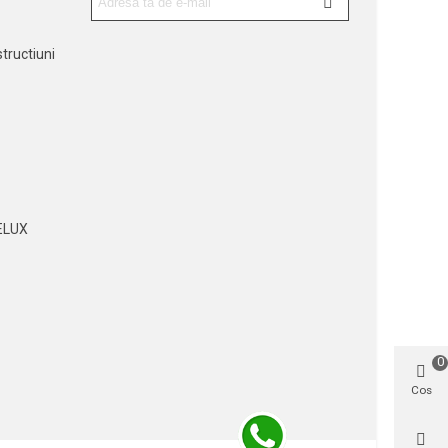
tructiuni
ELUX
0
Cos