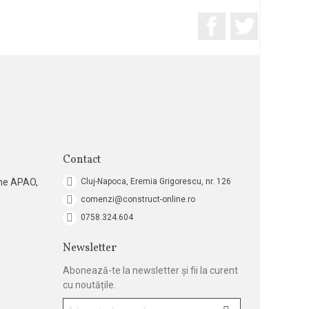
Facebook
Twitter
Contact
ne APAO,
Cluj-Napoca, Eremia Grigorescu, nr. 126
comenzi@construct-online.ro
0758.324.604
Newsletter
Abonează-te la newsletter și fii la curent
cu noutățile.