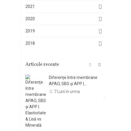
2021
2020
2019
2018
Articole recente
Diferențe între membrane
R
APAO, SBS și APP |...
j
7 Luni in urma
C
f