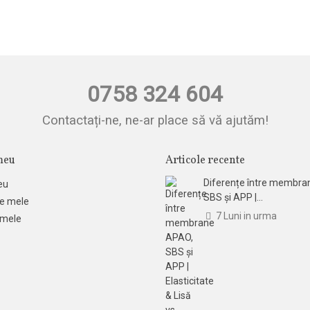
0758 324 604
Contactați-ne, ne-ar place să vă ajutăm!
meu
Articole recente
Diferențe între membra
eu
SBS și APP |...
e mele
7 Luni in urma
 mele