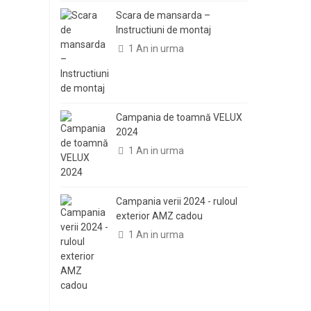
Scara de mansarda –
Instructiuni de montaj
A
1 An in urma
f
Campania de toamnă VELUX
2024
F
1 An in urma
d
Campania verii 2024 - ruloul
exterior AMZ cadou
1 An in urma