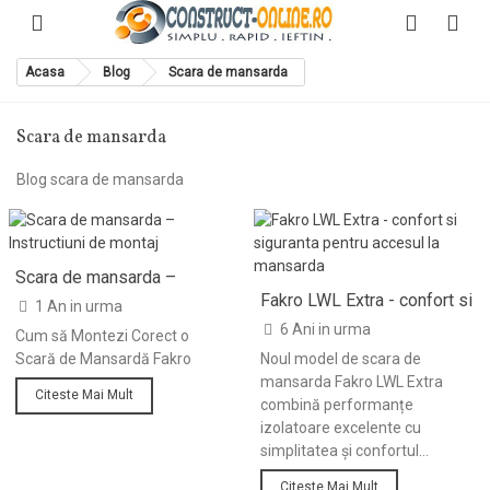
Acasa
Blog
Scara de mansarda
Scara de mansarda
Blog scara de mansarda
Scara de mansarda –
Instructiuni de montaj
Fakro LWL Extra - confort si
1 An in urma
siguranta pentru accesul la
6 Ani in urma
Cum să Montezi Corect o
mansarda
Scară de Mansardă Fakro
Noul model de scara de
mansarda Fakro LWL Extra
Citeste Mai Mult
combină performanțe
izolatoare excelente cu
simplitatea și confortul...
Citeste Mai Mult