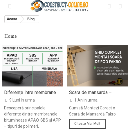
Acasa
Blog
Home
Diferențe între membrane
Scara de mansarda –
APAO, SBS și APP |
Instructiuni de montaj
9 Luni in urma
1 An in urma
Elasticitate & Lisă vs
Descoperă principalele
Cum să Montezi Corect o
Minerală
diferențe dintre membranele
Scară de Mansardă Fakro
bituminoase APAO, SBS și APP
Citeste Mai Mult
– tipuri de polimeri,