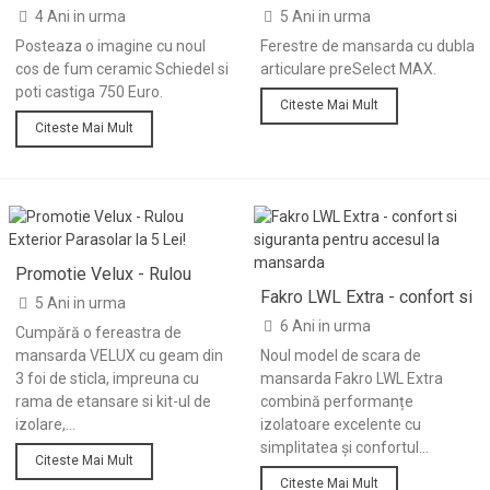
fum ceramic Schiedel!
dubla articulare preSelect
4 Ani in urma
5 Ani in urma
MAX
Posteaza o imagine cu noul
Ferestre de mansarda cu dubla
cos de fum ceramic Schiedel si
articulare preSelect MAX.
poti castiga 750 Euro.
Citeste Mai Mult
Citeste Mai Mult
Promotie Velux - Rulou
Exterior Parasolar la 5 Lei!
Fakro LWL Extra - confort si
5 Ani in urma
siguranta pentru accesul la
6 Ani in urma
Cumpără o fereastra de
mansarda
mansarda VELUX cu geam din
Noul model de scara de
3 foi de sticla, impreuna cu
mansarda Fakro LWL Extra
rama de etansare si kit-ul de
combină performanțe
izolare,...
izolatoare excelente cu
simplitatea și confortul...
Citeste Mai Mult
Citeste Mai Mult