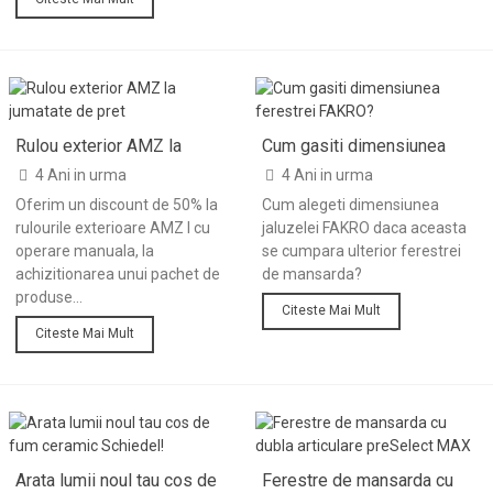
Rulou exterior AMZ la
Cum gasiti dimensiunea
jumatate de pret
ferestrei FAKRO?
4 Ani in urma
4 Ani in urma
Oferim un discount de 50% la
Cum alegeti dimensiunea
rulourile exterioare AMZ I cu
jaluzelei FAKRO daca aceasta
operare manuala, la
se cumpara ulterior ferestrei
achizitionarea unui pachet de
de mansarda?
produse...
Citeste Mai Mult
Citeste Mai Mult
Arata lumii noul tau cos de
Ferestre de mansarda cu