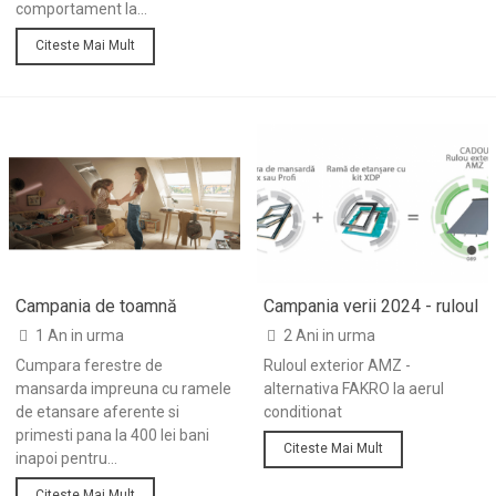
comportament la...
Citeste Mai Mult
Campania de toamnă
Campania verii 2024 - ruloul
VELUX 2024
exterior AMZ cadou
1 An in urma
2 Ani in urma
Cumpara ferestre de
Ruloul exterior AMZ -
mansarda impreuna cu ramele
alternativa FAKRO la aerul
de etansare aferente si
conditionat
primesti pana la 400 lei bani
Citeste Mai Mult
inapoi pentru...
Citeste Mai Mult